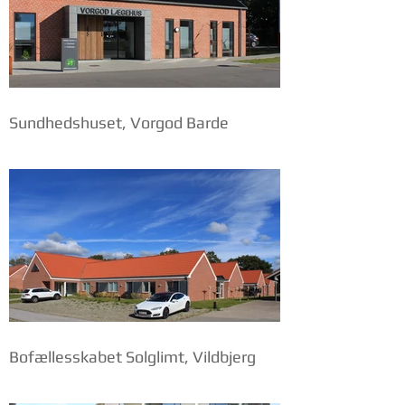
Sundhedshuset, Vorgod Barde
Bofællesskabet Solglimt, Vildbjerg