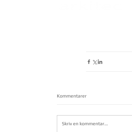
arkitec a/s
Åbni
Birk centerpark 40
Mand
7400 Herning
Fred
cvr. 2913 2399
© 2025 Arkitec a/s
Kommentarer
Skriv en kommentar...