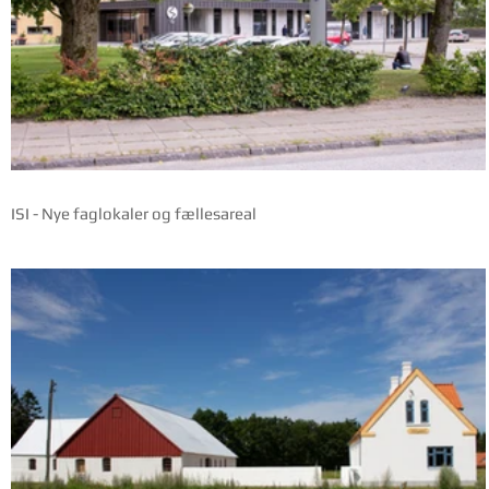
ISI - Nye faglokaler og fællesareal
Ikast-Brande Arena