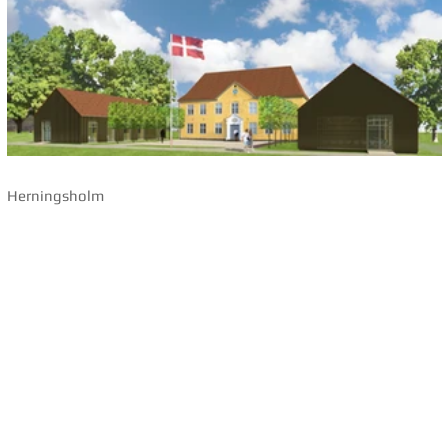
Herningsholm
Sportsstar College,
Holtbjerg Kulturhus