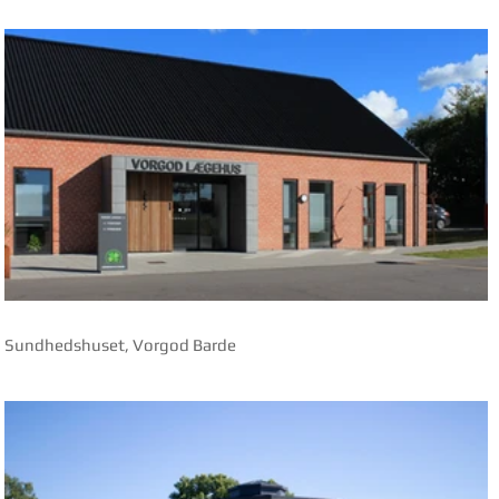
orkøkken og kantine
Sundhedshuset, Vorgod Barde