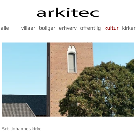
alle
villaer
boliger
erhverv
offentlig
kultur
kirker
ISI - Nye faglokaler og fællesareal
Herningsholm
Sct. Johannes kirke