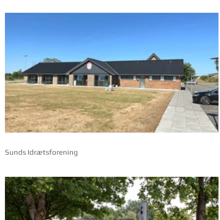
Tullamore Golfklub, Ikast
Sunds Idrætsforening
Herning Bibliotek