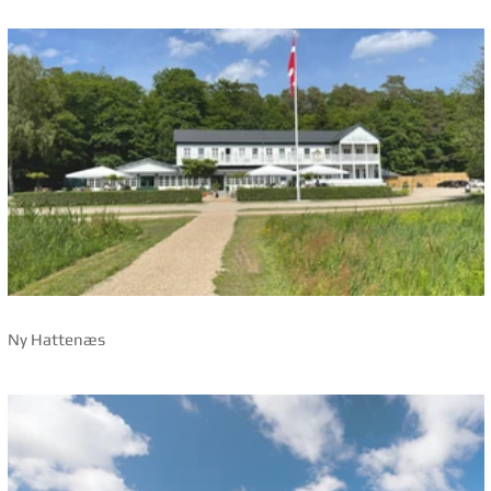
ISI, Ikast - nyt st
Volsgaard, Søby Brunkulsmuseum
Ny Hattenæs
Porshøj
Swinging Europe