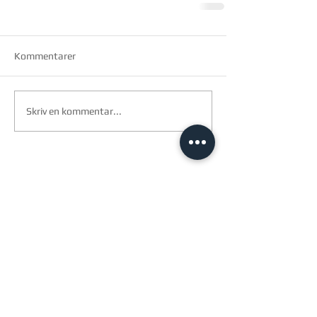
Kommentarer
Skriv en kommentar...
arkitec a/s
Birk centerpark 40
7400 Herning
cvr.
2913 2399
Åbningstider