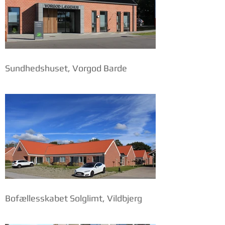
Sundhedshuset, Vorgod Barde
Bofællesskabet Solglimt, Vildbjerg