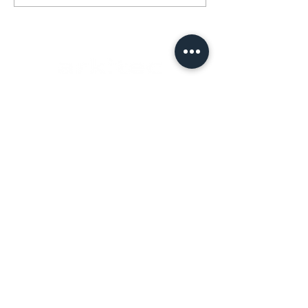
arkitec a/s
Birk centerpark 40
7400 Herning
cvr.
2913 2399
Åbningstider
Mandag-torsdag 8-16
Fredag 8-13
Kontakt
+45 9712 2777
mail@arkitec.dk
Projekter
Nyheder