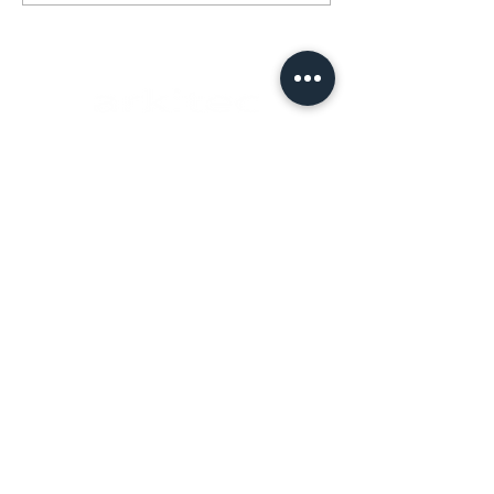
arkitec a/s
Birk centerpark 40
7400 Herning
cvr.
2913 2399
Åbningstider
Mandag-torsdag 8-16
Fredag 8-13
Kontakt
+45 9712 2777
mail@arkitec.dk
Projekter
Nyheder
Job