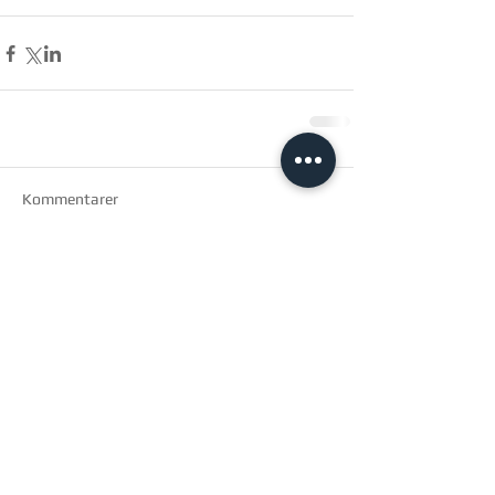
Kommentarer
Skriv en kommentar...
arkitec a/s
Birk centerpark 40
7400 Herning