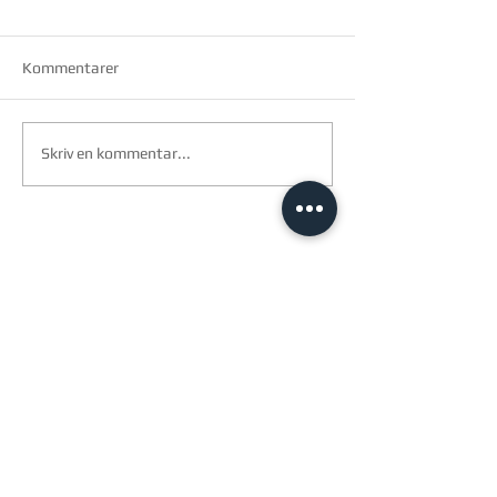
Kommentarer
Skriv en kommentar...
arkitec a/s
Birk centerpark 40
7400 Herning
cvr.
2913 2399
Åbningstider
Mandag-torsdag 8-16