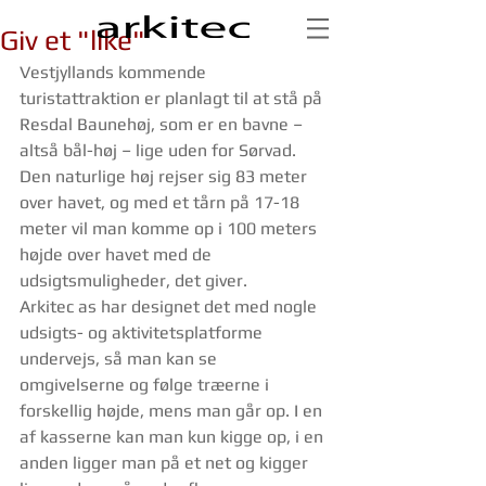
Giv et "like"
Vestjyllands kommende 
turistattraktion er planlagt til at stå på 
Resdal Baunehøj, som er en bavne – 
altså bål-høj – lige uden for Sørvad. 
Den naturlige høj rejser sig 83 meter 
over havet, og med et tårn på 17-18 
meter vil man komme op i 100 meters 
højde over havet med de 
udsigtsmuligheder, det giver.
Arkitec as har designet det med nogle 
udsigts- og aktivitetsplatforme 
undervejs, så man kan se 
omgivelserne og følge træerne i 
forskellig højde, mens man går op. I en 
af kasserne kan man kun kigge op, i en 
anden ligger man på et net og kigger 