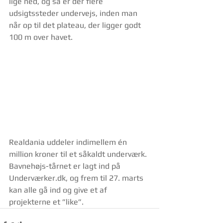
lige ned, og så er der flere 
udsigtssteder undervejs, inden man 
når op til det plateau, der ligger godt 
100 m over havet.
Realdania uddeler indimellem én 
million kroner til et såkaldt underværk. 
Bavnehøjs-tårnet er lagt ind på 
Underværker.dk, og frem til 27. marts 
kan alle gå ind og give et af 
projekterne et ”like”.