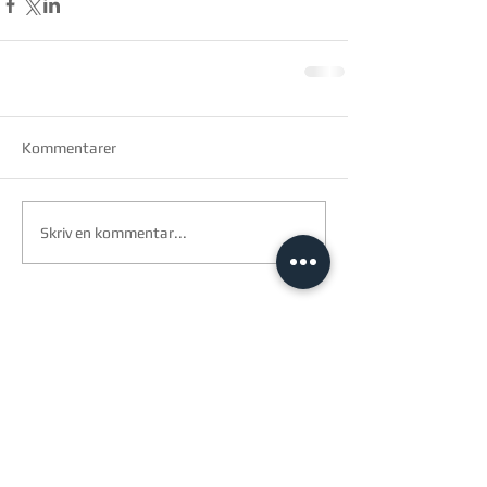
Kommentarer
Skriv en kommentar...
arkitec a/s
Birk centerpark 40
7400 Herning