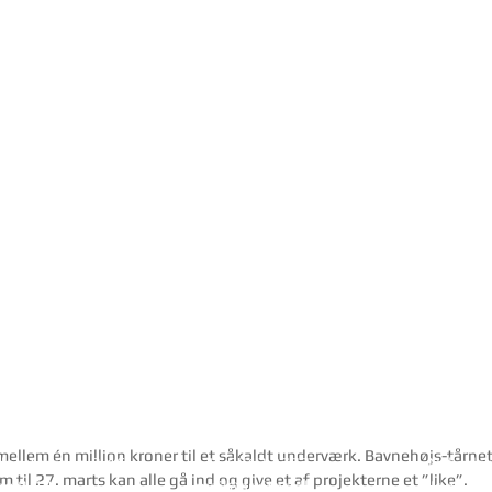
ngstider
Kontakt
Projekte
ellem én million kroner til et såkaldt underværk. Bavnehøjs-tårnet 
ag-torsdag 8-16
+45 9712 2777
Nyheder
til 27. marts kan alle gå ind og give et af projekterne et ”like”.
ag 8-13
mail@arkitec.dk
Job