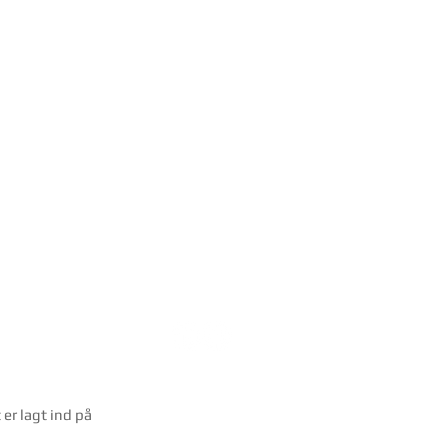
r
er lagt ind på 