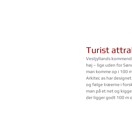
Turist attra
Vestjyllands kommende t
høj – lige uden for Sør
man komme op i 100 me
Arkitec as har designe
og følge træerne i fors
man på et net og kigger
der ligger godt 100 m o