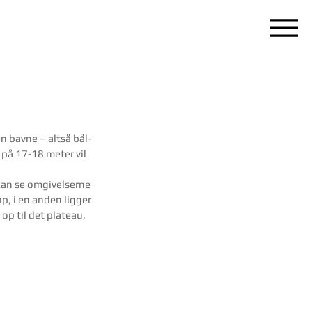
n bavne – altså bål-
 på 17-18 meter vil 
kan se omgivelserne 
p, i en anden ligger 
op til det plateau, 