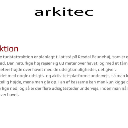
ktion
uristattraktion er planlagt til at stå på Resdal Baunehøj, som er e
vad. Den naturlige høj rejser sig 83 meter over havet, og med et tårn
ters højde over havet med de udsigtsmuligheder, det giver.
t det med nogle udsigts- og aktivitetsplatforme undervejs, så man 
kellig højde, mens man går op. I en af kasserne kan man kun kigge o
 lige ned, og så er der flere udsigtssteder undervejs, inden man når 
ver havet.