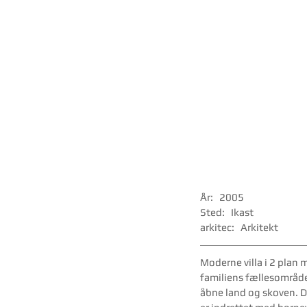
År:   2005
Sted:   Ikast
arkitec:   Arkitekt
Moderne villa i 2 plan
familiens fællesområde
åbne land og skoven. De