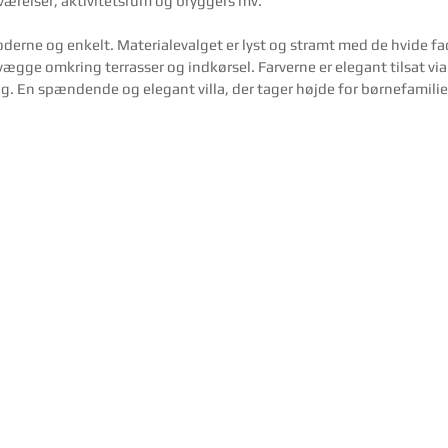
ærelser, aktivitetsrum og bryggers mv.  
oderne og enkelt. Materialevalget er lyst og stramt med de hvide fac
ægge omkring terrasser og indkørsel. Farverne er elegant tilsat via
g. En spændende og elegant villa, der tager højde for børnefamilie