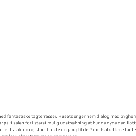
 med fantastiske tagterrasser. Husets er gennem dialog med bygher
r på 1 salen for i størst mulig udstrækning at kunne nyde den flot
r er fra alrum og stue direkte udgang til de 2 modsatrettede tagte