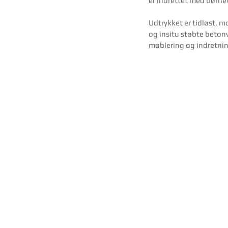
er indrettet med børnev
Udtrykket er tidløst, m
og insitu støbte betonv
møblering og indretnin