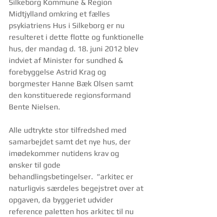
Silkeborg Kommune & Region 
Midtjylland omkring et fælles 
psykiatriens Hus i Silkeborg er nu 
resulteret i dette flotte og funktionelle 
hus, der mandag d. 18. juni 2012 blev 
indviet af Minister for sundhed & 
forebyggelse Astrid Krag og 
borgmester Hanne Bæk Olsen samt 
den konstituerede regionsformand 
Bente Nielsen.
Alle udtrykte stor tilfredshed med 
samarbejdet samt det nye hus, der 
imødekommer nutidens krav og 
ønsker til gode 
behandlingsbetingelser.  ”arkitec er 
naturligvis særdeles begejstret over at 
opgaven, da byggeriet udvider 
reference paletten hos arkitec til nu 