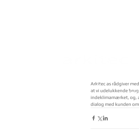
arkitec a/s
Åbni
Arkitec as rådgiver med
Birk centerpark 40
Mand
at vi udelukkende brug
7400 Herning
Fred
indeklimamærket, og, at
dialog med kunden om,
cvr. 2913 2399