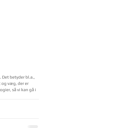
r
 Det betyder bl.a., 
 og væg, der er 
ier, så vi kan gå i 