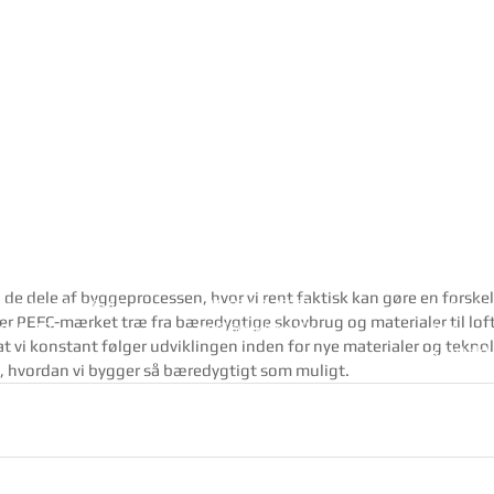
ngstider
Kontakt
Projekte
 de dele af byggeprocessen, hvor vi rent faktisk kan gøre en forskel.
ag-torsdag 8-16
+45 9712 2777
Nyheder
er PEFC-mærket træ fra bæredygtige skovbrug og materialer til loft
ag 8-13
mail@arkitec.dk
Job
 vi konstant følger udviklingen inden for nye materialer og teknolog
Kontakt
 hvordan vi bygger så bæredygtigt som muligt.