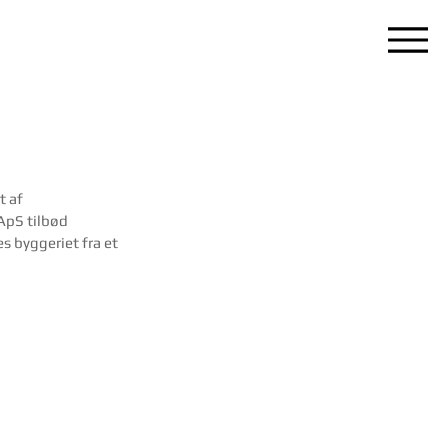
 af 
ApS tilbød 
 byggeriet fra et 