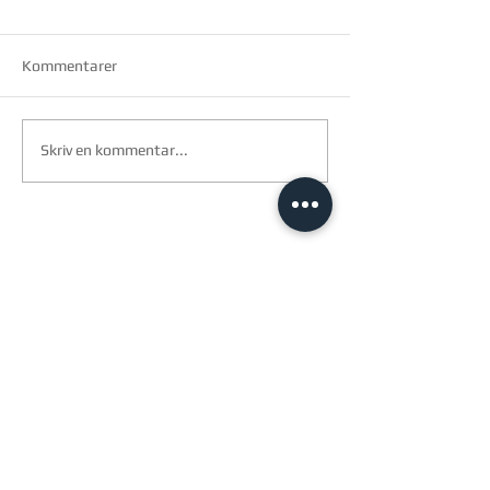
Kommentarer
Skriv en kommentar...
arkitec a/s
Birk centerpark 40
7400 Herning
cvr.
2913 2399
Åbningstider
Mandag-torsdag 8-16