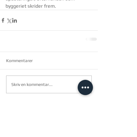
byggeriet skrider frem.
Kommentarer
Skriv en kommentar...
arkitec a/s
Birk centerpark 40